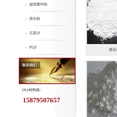
超细重钙粉
滑石粉
石英沙
钙沙
滑石
15879507657